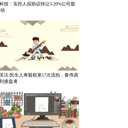
科技：实控人拟协议转让5.20%公司股
滚动
关注:民生人寿股权第17次流拍，鲁伟鼎
到接盘者