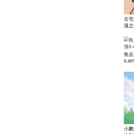
古宅
漫之
焦点
0.46
小鹏