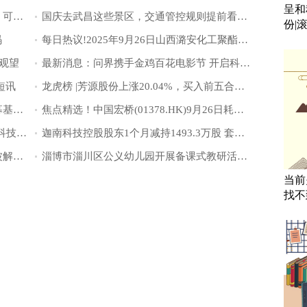
呈和
曝足协邀请卡纳瓦罗执教国足，若属实，可以备战2034年世界杯了|今日热讯
国庆去武昌这些景区，交通管控规则提前看！ 前沿热点
份|
码
每日热议!2025年9月26日山西潞安化工聚酯级乙二醇起拍价4030元/吨
观望
最新消息：问界携手金鸡百花电影节 开启科技与艺术跨界合作新境界
短讯
龙虎榜 |芳源股份上涨20.04%，买入前五合计买入6556.42万元-焦点信息
深圳同创网络与通信和智能终端产业私募基金成立 出资额约7.4亿
焦点精选！中国宏桥(01378.HK)9月26日耗资1247.59万港元回购50万股
每日头条!滴滴出行在深圳成立快驾智行科技公司
迦南科技控股股东1个月减持1493.3万股 套现7379.5万
骄成超声：功率半导体领域全工序超声波解决方案均已批量出货
淄博市淄川区公义幼儿园开展备课式教研活动|每日热点
当前
找不