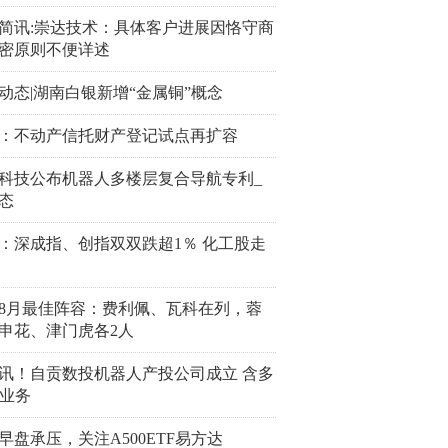
简讯:崇达技术：具体客户进展因恪守商
密原则不便详述
动态|湖南白银新增“金属铜”概念
：不动产信托财产登记试点再扩容
科技公布机器人多楼层复合导航专利_
态
：深成指、创指双双跌超1％ 化工股走
8月最佳阵容：费利佩、瓦科在列，蓉
申花、津门虎各2人
讯！自贡数投机器人产投公司成立 含多
I业务
早盘承压，关注A500ETF易方达