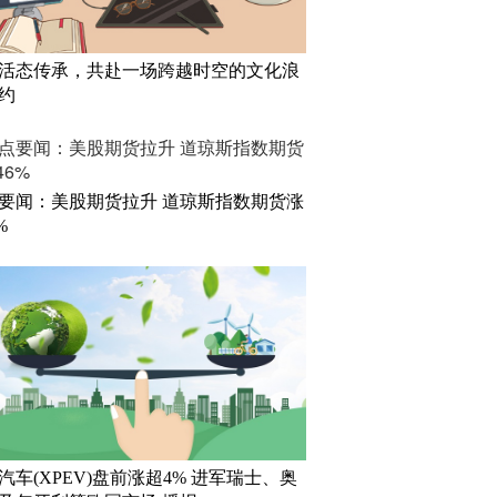
活态传承，共赴一场跨越时空的文化浪
约
要闻：美股期货拉升 道琼斯指数期货涨
%
汽车(XPEV)盘前涨超4% 进军瑞士、奥