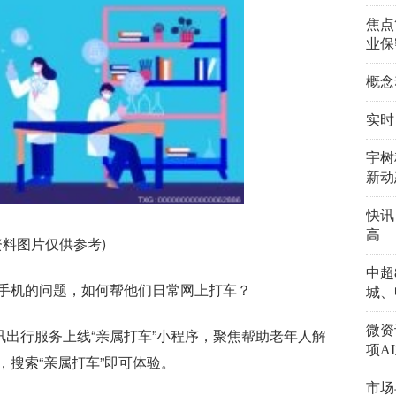
焦点
业保
概念
实时
宇树
新动
快讯
高
资料图片仅供参考)
中超
手机的问题，如何帮他们日常网上打车？
城、
微资
讯出行服务上线“亲属打车”小程序，聚焦帮助老年人解
项A
搜索“亲属打车”即可体验。
市场