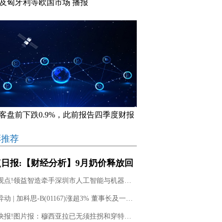
及匈牙利等欧国市场 播报
客盘前下跌0.9%，此前报告四季度财报
彩推荐
日报:【财经分析】9月奶价释放回
号 去产能和“双节”效应能否托
今日观点!领益智造牵手深圳市人工智能与机器人研究院
？
港股异动 | 加科思-B(01167)涨超3% 董事长及一致行动人斥资近1亿港元增持股份
每日快报!图片报：穆西亚拉已无须拄拐和穿特制靴，下一步是室外跑步训练