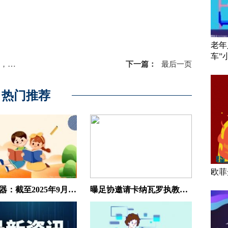
老年
车”
84户
下一篇：
最后一页
热门推荐
欧菲
泰瑞机器：截至2025年9月19日，公司的股东人数为15084户
曝足协邀请卡纳瓦罗执教国足，若属实，可以备战2034年世界杯了|今日热讯