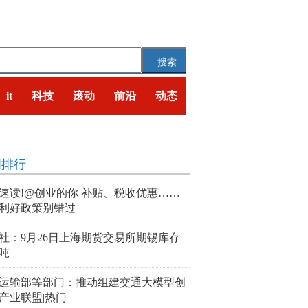
搜索
it
科技
滚动
前沿
动态
闻排行
速读!@创业的你 补贴、税收优惠……
利好政策别错过
社：9月26日上海期货交易所期锡库存
7吨
运输部等部门：推动组建交通大模型创
产业联盟|热门