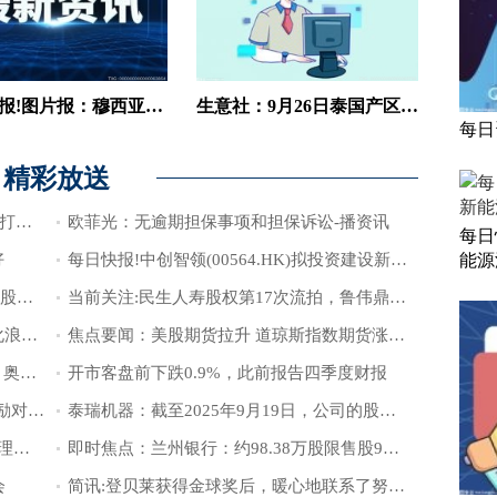
每日快报!图片报：穆西亚拉已无须拄拐和穿特制靴，下一步是室外跑步训练
生意社：9月26日泰国产区橡胶原料行情稳中走低_消息
每日
精彩放送
老年人线上“打车”不用愁 腾讯上线“亲属打车”小程序|当前热门
欧菲光：无逾期担保事项和担保诉讼-播资讯
每日
好
每日快报!中创智领(00564.HK)拟投资建设新能源汽车零部件产业基地及研发中心项目
能源
呈和科技：实控人拟协议转让5.20%公司股份|滚动
当前关注:民生人寿股权第17次流拍，鲁伟鼎找不到接盘者
古宅活态传承，共赴一场跨越时空的文化浪漫之约
焦点要闻：美股期货拉升 道琼斯指数期货涨0.46%
小鹏汽车(XPEV)盘前涨超4% 进军瑞士、奥地利及匈牙利等欧国市场 播报
开市客盘前下跌0.9%，此前报告四季度财报
【新要闻】爱旭股份(600732.SH)：向激励对象预留授予398.25万股限制性股票与63.50万份股票期权
泰瑞机器：截至2025年9月19日，公司的股东人数为15084户
浙江机器人产业集团1亿元成立供应链管理公司
即时焦点：兰州银行：约98.38万股限售股9月30日解禁
会
简讯:登贝莱获得金球奖后，暖心地联系了努里的家人