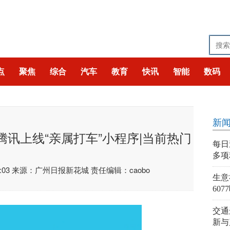
点
聚焦
综合
汽车
教育
快讯
智能
数码
新
腾讯上线“亲属打车”小程序|当前热门
每日
多项
:03
来源：广州日报新花城
责任编辑：caobo
生意
607
交通
新与