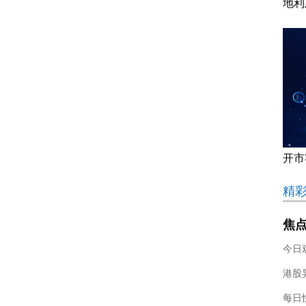
地利
开市
精
焦点
暖信
底