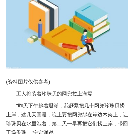
(资料图片仅供参考)
工人将装着珍珠贝的网兜拉上海堤。
“昨天下午趁着退潮，我赶紧把几十网兜珍珠贝捞
上岸，这几天回暖，晚上要把网兜绑在岸边木架上，让
珍珠贝在水里泡着，第二天一早再把它们捞上岸，带回
工场采珠。”宁定洋说。