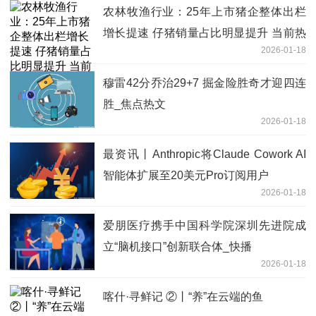
农林牧渔行业：25年上市猪企整体出栏
增长提速 仔猪销量占比明显提升 当前热
2026-01-18
门
穆雷42分乔治29+7 掘金险胜奇才迎四连
胜_焦点热文
2026-01-18
最资讯丨Anthropic将Claude Cowork AI
智能体扩展至20美元Pro订阅用户
2026-01-18
爱朋医疗携手中国科学院深圳先进院成
立“脑机接口”创新联合体_快播
2026-01-18
喀什·寻鲜记 ②丨“养”在云端的鱼