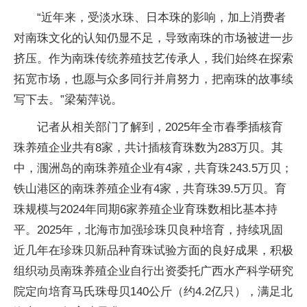
“近年来，受淡水珠、日本珠的影响，加上消费者
对南珠文化的认知仍显不足，导致南珠的市场被进一步
挤压。作为南珠传统养殖技艺传承人，我们始终在探索
拓宽市场，也愿与众多同行并肩努力，把南珠的故事续
写下去。”梁菊萍说。
记者从相关部门了解到，2025年全市春季插核育
珠养殖企业共有8家，共计插核育珠数为283万贝。其
中，涠洲岛的南珠养殖企业有4家，共育珠243.5万贝；
铁山港区的南珠养殖企业有4家，共育珠39.5万贝。育
珠规模与2024年同期6家养殖企业育珠数相比基本持
平。2025年，北海市加强珍珠贝良种培育，持续巩固
近几年在珍珠贝新品种育珠试验方面的良好成果，积极
组织动员南珠养殖企业自行出资委托广西水产科学研究
院定向培育马氏珠母贝140公斤（约4.2亿只），满足北