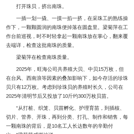
打开珠贝，挤出南珠。
一插一划一撬、一摸一掐一挤，在采珠工的熟练操
作下，一颗颗圆润的南珠便掉落在圆盘里。梁菊萍在工
作台前巡视，时不时轻拿起一颗南珠放在掌心，翻来覆
去端详，检查这批南珠的质量。
梁菊萍在检查南珠质量。
2025年，旺海公司共养殖大贝、中贝15万枚，但
在台风、西南浪等因素的叠加影响下，如今存活的珍珠
贝只有12万枚。考虑到珍珠贝的养殖时长久，公司在
2025年清明节后又投放了10斤约300万枚贝苗。
“从打桩、织笼、贝苗孵化、护理育苗，到插核、
切片、管养、开珠，再到分类、打孔、制作和销售，每
一颗南珠的背后，是10名工人长达数年的辛勤付