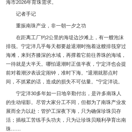
海市2026年育珠需求。
记者手记
重振南珠产业，非一朝一夕之功
在距离工厂约2公里的海堤边沙滩上，有一艘泡沫
排筏。宁定洋几乎每天都要趁退潮时拖着这艘排筏穿过
海滩，来到齐膝深的水域，再撑着它前往养珠的海域，
一待就是大半天。哪怕退潮时正值半夜，宁定洋也会提
前对着潮汐表设定闹钟，准时下海。“退潮就那点时
间，不抓紧的话，造成的损失不可估量。”宁定洋说。
宁定洋30多年如一日地辛勤付出，是许多南珠人
的生动缩影。尽管大家分工不同，但都为了南珠产业发
展而全力以赴：管护工深夜下海，只为确保珍珠贝存
活；插核工苦练手头功夫，只为让珍珠贝顺利孕育出南
珠……