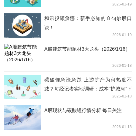
2026-01-19
和讯投顾詹娜：新手必知的 8 句炒股口
诀！
2026-01-19
A股建筑节能题材3大龙头（2026/1/16）
2026-01-18
碳酸锂急涨急跌 上游扩产为何热度不
减？每经记者实地调研：成本“护城河”下
2026-01-18
满产有信心 普遍预期2026年产销趋于平
衡 焦点速讯
A股现状与碳酸锂行情分析 每日关注
2026-01-18