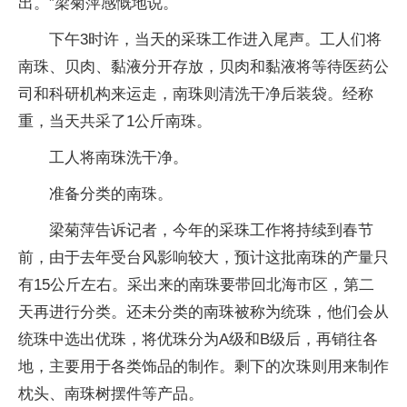
出。”梁菊萍感慨地说。
下午3时许，当天的采珠工作进入尾声。工人们将
南珠、贝肉、黏液分开存放，贝肉和黏液将等待医药公
司和科研机构来运走，南珠则清洗干净后装袋。经称
重，当天共采了1公斤南珠。
工人将南珠洗干净。
准备分类的南珠。
梁菊萍告诉记者，今年的采珠工作将持续到春节
前，由于去年受台风影响较大，预计这批南珠的产量只
有15公斤左右。采出来的南珠要带回北海市区，第二
天再进行分类。还未分类的南珠被称为统珠，他们会从
统珠中选出优珠，将优珠分为A级和B级后，再销往各
地，主要用于各类饰品的制作。剩下的次珠则用来制作
枕头、南珠树摆件等产品。