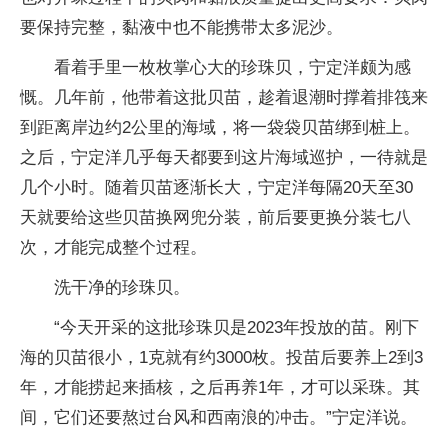
要保持完整，黏液中也不能携带太多泥沙。
看着手里一枚枚掌心大的珍珠贝，宁定洋颇为感
慨。几年前，他带着这批贝苗，趁着退潮时撑着排筏来
到距离岸边约2公里的海域，将一袋袋贝苗绑到桩上。
之后，宁定洋几乎每天都要到这片海域巡护，一待就是
几个小时。随着贝苗逐渐长大，宁定洋每隔20天至30
天就要给这些贝苗换网兜分装，前后要更换分装七八
次，才能完成整个过程。
洗干净的珍珠贝。
“今天开采的这批珍珠贝是2023年投放的苗。刚下
海的贝苗很小，1克就有约3000枚。投苗后要养上2到3
年，才能捞起来插核，之后再养1年，才可以采珠。其
间，它们还要熬过台风和西南浪的冲击。”宁定洋说。