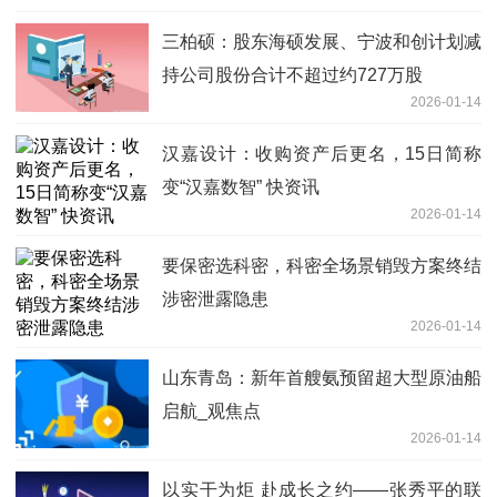
三柏硕：股东海硕发展、宁波和创计划减
持公司股份合计不超过约727万股
2026-01-14
汉嘉设计：收购资产后更名，15日简称
变“汉嘉数智” 快资讯
2026-01-14
要保密选科密，科密全场景销毁方案终结
涉密泄露隐患
2026-01-14
山东青岛：新年首艘氨预留超大型原油船
启航_观焦点
2026-01-14
以实干为炬 赴成长之约——张秀平的联